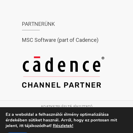
PARTNERÜNK
MSC Software (part of Cadence)
ADATKEZELÉSI TÁJÉKOZTATÓ
Ez a weboldal a felhasználói élmény optimalizálása
érdekében sütiket használ. Arról, hogy ez pontosan mit
jelent,
itt tájékozódhat!
Részletek!
© 2026
Professzionális mérnöki szimulációs
szoftverek és szolgáltatások
| Designed by: