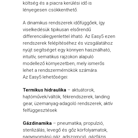
költség és a piacra kerülési idő is
lényegesen csökkenthető.
A dinamikus rendszerek időfüggőek, így
viselkedésük tipikusan elsőrendű
differenciálegyenlettel írható. Az Easy5 ezen
rendszerek felépítéséhez és vizsgálatához
nyújt segítséget egy könnyen használható,
intuitív, sematikus rajzokon alapuló
modellező környezetben, mely ismerős
lehet a rendszermérnökök számára.
Az Easy5 lehetőségei:
Termikus hidraulika
– aktuátorok,
hajtóművek/váltók, fékrendszerek, landing
gear, üzemanyag-adagoló rendszerek, aktív
felfüggesztések
Gázdinamika
– pneumatika, propulzió,
sterilizálás, levegő és gőz körfolyamatok,
nagynyomású gáz, adszorpció, gázfázis