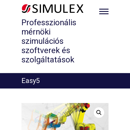
Skip
to
content
Professzionális
mérnöki
szimulációs
szoftverek és
szolgáltatások
Easy5