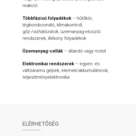
reakció
Többfázisú folyadékok
– hűtőkör,
légkondicionáló, klímakontroll,
gőz-/vízhálózatok, üzemanyag-elosztó
rendszerek, illékony folyadékok
Üzemanyag-cellák
– állandó vagy mobil
Elektronikai rendszerek
– egyen- és
váltóáramú gépek, elemek/akkumulátorok,
teljesítményelektronika
ELÉRHETŐSÉG