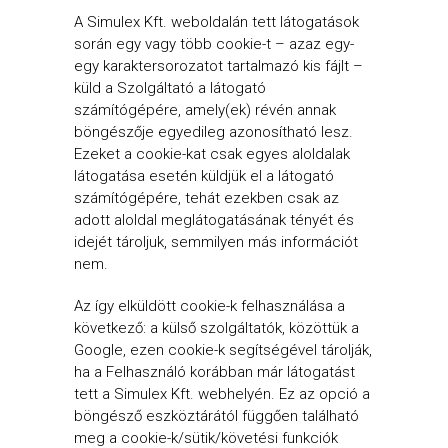
A Simulex Kft. weboldalán tett látogatások
során egy vagy több cookie-t – azaz egy-
egy karaktersorozatot tartalmazó kis fájlt –
küld a Szolgáltató a látogató
számítógépére, amely(ek) révén annak
böngészője egyedileg azonosítható lesz.
Ezeket a cookie-kat csak egyes aloldalak
látogatása esetén küldjük el a látogató
számítógépére, tehát ezekben csak az
adott aloldal meglátogatásának tényét és
idejét tároljuk, semmilyen más információt
nem.
Az így elküldött cookie-k felhasználása a
következő: a külső szolgáltatók, közöttük a
Google, ezen cookie-k segítségével tárolják,
ha a Felhasználó korábban már látogatást
tett a Simulex Kft. webhelyén. Ez az opció a
böngésző eszköztárától függően található
meg a cookie-k/sütik/követési funkciók