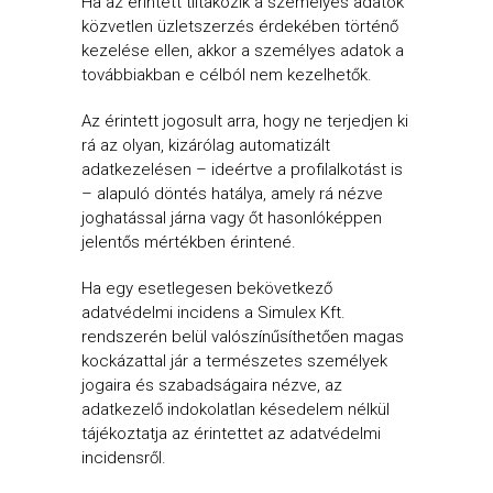
Ha az érintett tiltakozik a személyes adatok
közvetlen üzletszerzés érdekében történő
kezelése ellen, akkor a személyes adatok a
továbbiakban e célból nem kezelhetők.
Az érintett jogosult arra, hogy ne terjedjen ki
rá az olyan, kizárólag automatizált
adatkezelésen – ideértve a profilalkotást is
– alapuló döntés hatálya, amely rá nézve
joghatással járna vagy őt hasonlóképpen
jelentős mértékben érintené.
Ha egy esetlegesen bekövetkező
adatvédelmi incidens a Simulex Kft.
rendszerén belül valószínűsíthetően magas
kockázattal jár a természetes személyek
jogaira és szabadságaira nézve, az
adatkezelő indokolatlan késedelem nélkül
tájékoztatja az érintettet az adatvédelmi
incidensről.