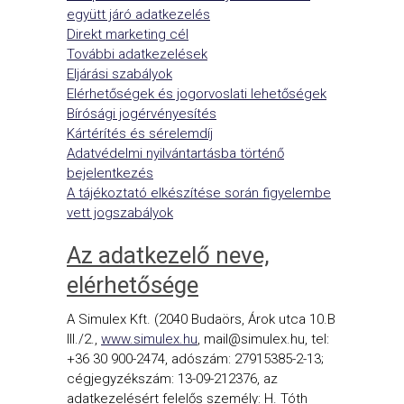
együtt járó adatkezelés
Direkt marketing cél
További adatkezelések
Eljárási szabályok
Elérhetőségek és jogorvoslati lehetőségek
Bírósági jogérvényesítés
Kártérítés és sérelemdíj
Adatvédelmi nyilvántartásba történő
bejelentkezés
A tájékoztató elkészítése során figyelembe
vett jogszabályok
Az adatkezelő neve,
elérhetősége
A Simulex Kft. (2040 Budaörs, Árok utca 10.B
III./2.,
www.simulex.hu
, mail@simulex.hu, tel:
+36 30 900-2474, adószám: 27915385-2-13;
cégjegyzékszám: 13-09-212376, az
adatkezelésért felelős személy: H. Tóth