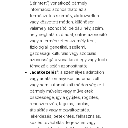
(„érintett”) vonatkozó bármely
információ; azonosítható az a
természetes személy, aki közvetlen
vagy közvetett módon, különösen
valamely azonosító, például név, szám,
helymeghatározó adat, online azonosító
vagy a természetes személy testi,
fiziológiai, genetikai, szellemi,
gazdasági, kulturális vagy szociális
azonosságára vonatkozó egy vagy több
tényező alapján azonosítható;
„adatkezelés”
: a személyes adatokon
vagy adatállományokon automatizált
vagy nem automatizált módon végzett
bármely művelet vagy műveletek
összessége, így a gyűjtés, rögzítés,
rendszerezés, tagolás, tárolás,
átalakítás vagy megváltoztatás,
lekérdezés, betekintés, felhasználás,
közlés továbbítás, terjesztés vagy