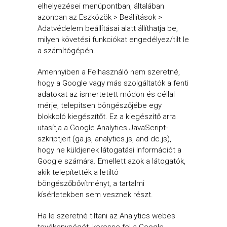
elhelyezései menüpontban, általában
azonban az Eszközök > Beállítások >
Adatvédelem beállításai alatt állíthatja be,
milyen követési funkciókat engedélyez/tilt le
a számítógépén.
Amennyiben a Felhasználó nem szeretné,
hogy a Google vagy más szolgáltatók a fenti
adatokat az ismertetett módon és céllal
mérje, telepítsen böngészőjébe egy
blokkoló kiegészítőt. Ez a kiegészítő arra
utasítja a Google Analytics JavaScript-
szkriptjeit (ga.js, analytics.js, and dc.js),
hogy ne küldjenek látogatási információt a
Google számára. Emellett azok a látogatók,
akik telepítették a letiltó
böngészőbővítményt, a tartalmi
kísérletekben sem vesznek részt.
Ha le szeretné tiltani az Analytics webes
tevékenységét, keresse fel a Google