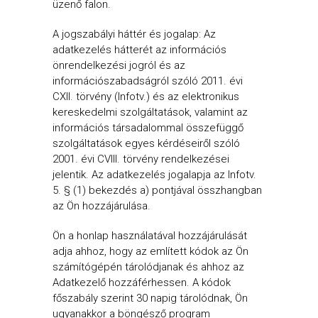
üzenő falon.
A jogszabályi háttér és jogalap: Az
adatkezelés hátterét az információs
önrendelkezési jogról és az
információszabadságról szóló 2011. évi
CXII. törvény (Infotv.) és az elektronikus
kereskedelmi szolgáltatások, valamint az
információs társadalommal összefüggő
szolgáltatások egyes kérdéseiről szóló
2001. évi CVIII. törvény rendelkezései
jelentik. Az adatkezelés jogalapja az Infotv.
5. § (1) bekezdés a) pontjával összhangban
az Ön hozzájárulása.
Ön a honlap használatával hozzájárulását
adja ahhoz, hogy az említett kódok az Ön
számítógépén tárolódjanak és ahhoz az
Adatkezelő hozzáférhessen. A kódok
főszabály szerint 30 napig tárolódnak, Ön
ugyanakkor a böngésző program