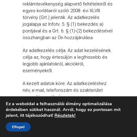
reklámtevékenység alapvető feltételeiről és
egyes korlátairól szóló 2008. évi XLVIII.
törvény (Grt.) jelentik. Az adatkezelés
jogalapja az Infotv. 5. § (1) bekezdés a)
pontjával és a Grt. 6. § (1)-(2) bekezdésével
összhangban az Ön hozzájárulása.
Az adatkezelés célja: Az adat kezelésének
célja az, hogy értesüljön a legfrissebb és
legjobb ajánlatokról, akciókról,
eseményekről.
A kezelt adatok köre: Az adatkezeléshez
név, e-mail, telefonszám és szakterület
megadása szükséges.
Ez a weboldal a felhasználói élmény optimalizálása
érdekében sütiket használ. Arról, hogy ez pontosan mit
Az adatkezelés időtartama: A hozzájárulás
jelent,
itt tájékozódhat!
Részletek!
visszavonásáig.
Elfogad
A személyre szabott