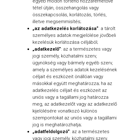
egyéb módon történő hozzáférhetővé
tétel útján, összehangolás vagy
összekapcsolás, korlátozás, törlés,
illetve megsemmisítés;
„az adatkezelés korlátozása”
: a tárolt
személyes adatok megjelölése jövőbeli
kezelésük korlátozása céljából;
„adatkezelő”
: az a természetes vagy
jogi személy, közhatalmi szerv,
ügynökség vagy bármely egyéb szerv,
amely a személyes adatok kezelésének
céljait és eszközeit önállóan vagy
másokkal együtt meghatározza; ha az
adatkezelés céljait és eszközeit az
uniós vagy a tagállami jog határozza
meg, az adatkezelőt vagy az adatkezelő
kijelölésére vonatkozó különös
szempontokat az uniós vagy a tagállami
jog is meghatározhatja;
„adatfeldolgozó”
: az a természetes
vagy jogi személy, közhatalmi szerv,