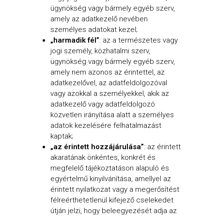
ügynökség vagy bármely egyéb szerv,
amely az adatkezelő nevében
személyes adatokat kezel;
„harmadik fél”
: az a természetes vagy
jogi személy, közhatalmi szerv,
ügynökség vagy bármely egyéb szerv,
amely nem azonos az érintettel, az
adatkezelővel, az adatfeldolgozóval
vagy azokkal a személyekkel, akik az
adatkezelő vagy adatfeldolgozó
közvetlen irányítása alatt a személyes
adatok kezelésére felhatalmazást
kaptak;
„az érintett hozzájárulása”
: az érintett
akaratának önkéntes, konkrét és
megfelelő tájékoztatáson alapuló és
egyértelmű kinyilvánítása, amellyel az
érintett nyilatkozat vagy a megerősítést
félreérthetetlenül kifejező cselekedet
útján jelzi, hogy beleegyezését adja az