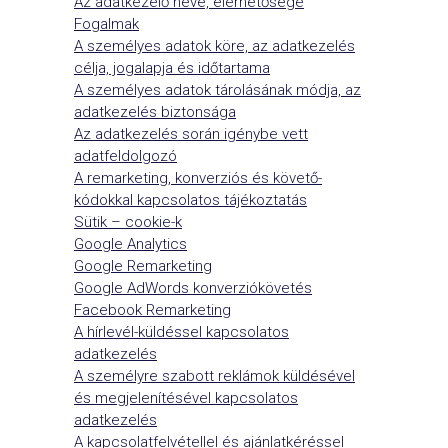
Az adatkezelő neve, elérhetősége
Fogalmak
A személyes adatok köre, az adatkezelés
célja, jogalapja és időtartama
A személyes adatok tárolásának módja, az
adatkezelés biztonsága
Az adatkezelés során igénybe vett
adatfeldolgozó
A remarketing, konverziós és követő-
kódokkal kapcsolatos tájékoztatás
Sütik – cookie-k
Google Analytics
Google Remarketing
Google AdWords konverziókövetés
Facebook Remarketing
A hírlevél-küldéssel kapcsolatos
adatkezelés
A személyre szabott reklámok küldésével
és megjelenítésével kapcsolatos
adatkezelés
A kapcsolatfelvétellel és ajánlatkéréssel