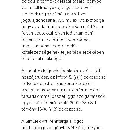
például a termékek kiszállítására igénybe
vett szállítmányozó, vagy a szoftver
licencek regisztrációja a szoftver
jogtulajdonosánál. A Simulex Kft. biztosítja,
hogy az adatátadás csak olyan mértékben
(olyan adatokkal, olyan időtartamban)
történik, ami az érintett szerződés,
megállapodás, megrendelés
kötelezettségeinek teljesítése érdekében
feltétlenül szükséges.
Az adatfeldolgozás jogalapja: az értintett
hozzájárulása, az Infotv. 5. § (1) bekezdése,
illetve az elektronikus kereskedelemi
szolgáltatások, valamint az információs
társadalommal összefüggő szolgáltatások
egyes kérdéseiről szóló 2001. évi CVIII.
törvény 13/A. § (3) bekezdése.
A Simulex Kft. fenntartja a jogot
adatfeldolgozó igénybevételére, melynek