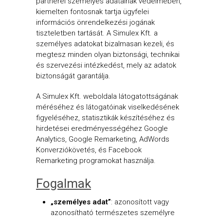
partnerei személyes adatainak védelmében,
kiemelten fontosnak tartja ügyfelei
információs önrendelkezési jogának
tiszteletben tartását. A Simulex Kft. a
személyes adatokat bizalmasan kezeli, és
megtesz minden olyan biztonsági, technikai
és szervezési intézkedést, mely az adatok
biztonságát garantálja.
A Simulex Kft. weboldala látogatottságának
méréséhez és látogatóinak viselkedésének
figyeléséhez, statisztikák készítéséhez és
hirdetései eredményességéhez Google
Analytics, Google Remarketing, AdWords
Konverziókövetés, és Facebook
Remarketing programokat használja.
Fogalmak
„személyes adat”
: azonosított vagy
azonosítható természetes személyre